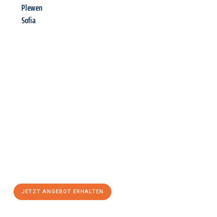
Plewen
Sofia
Jetzt anfragen &
Angebot
mit Best-Preis
erhalten!
Schicken Sie uns jetzt Ihre unverbindliche Anfrage und sichern
Sie sich Ihr
individuelles Umzugsangebot für Ihr Anliegen in
Wolfsburg
zum Best-Preis! Nutzen Sie die Gelegenheit für einen
stressfreien Umzug
mit maximalem Komfort:
JETZT ANGEBOT ERHALTEN