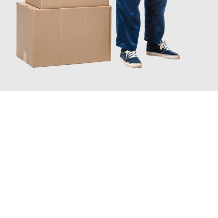
JETZT ANFRAGEN
Erleben Sie mit Umzugsmeister Freytag Wolfsburg, wie
einfach
und stressfrei Ihr Umzug Wolfsburg Chaskowo
sein kann. Unser
Expertenteam steht bereit, um Ihnen einen reibungslosen
Übergang in Ihr neues Zuhause zu garantieren.