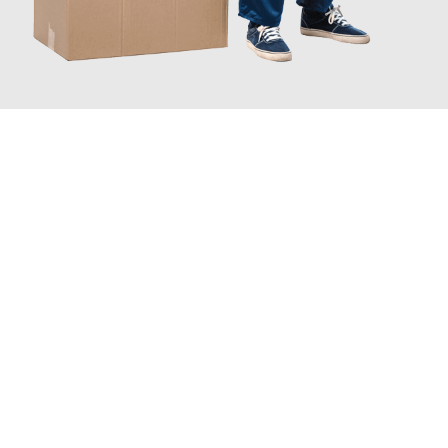
JETZT ANFRAGEN
Erleben Sie mit Umzugsmeister Freytag Wolfsburg, wie
einfach
und stressfrei Ihr Umzug Wolfsburg Diekirch
sein kann. Unser
Expertenteam steht bereit, um Ihnen einen reibungslosen
Übergang in Ihr neues Zuhause zu garantieren.
Jetzt
unverbindliches Angebot
erhalten &
100€ sparen: