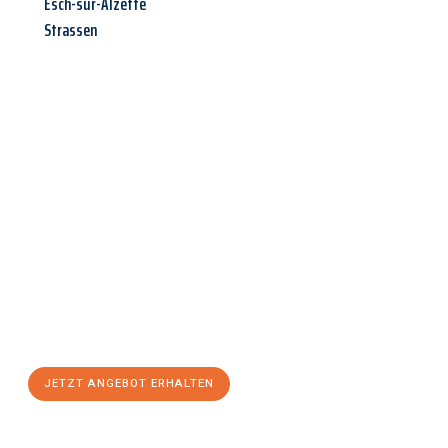
Esch-sur-Alzette
Strassen
Jetzt anfragen &
Angebot
mit Best-Preis
erhalten!
Schicken Sie uns jetzt Ihre unverbindliche Anfrage und sichern
Sie sich Ihr
individuelles Umzugsangebot für Ihr Anliegen in
Wolfsburg
zum Best-Preis! Nutzen Sie die Gelegenheit für einen
stressfreien Umzug
mit maximalem Komfort:
JETZT ANGEBOT ERHALTEN