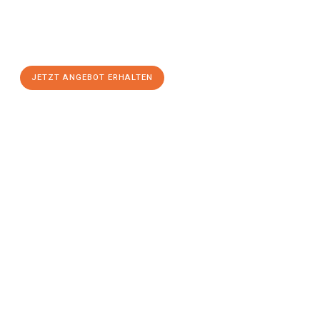
Sie sich Ihr
individuelles Umzugsangebot für Ihr Anliegen in
Wolfsburg
zum Best-Preis! Nutzen Sie die Gelegenheit für einen
stressfreien Umzug
mit maximalem Komfort:
JETZT ANGEBOT ERHALTEN