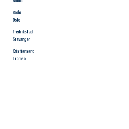
Molde
Bodo
Oslo
Fredrikstad
Stavanger
Kristiansand
Tromso
Jetzt anfragen &
Angebot
mit Best-Preis
erhalten!
Schicken Sie uns jetzt Ihre unverbindliche Anfrage und sichern