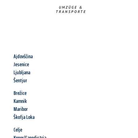
UMZÜGE &
TRANSPORTE
Ajdovščina
Jesenice
Ljubljana
Šentjur
Brežice
Kamnik
Maribor
Škofja Loka
Celje
Koper/Capodistria