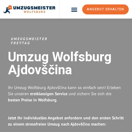
ANGEBOT ERHALTEN
Umzugsunternehmen Wolfsburg
Umzugsservice Wolfsburg
UMZUGSMEISTER
FREYTAG
Umzug Wolfsburg
Ajdovščina
Ihr Umzug Wolfsburg Ajdovščina kann so einfach sein! Erleben
Sie unseren
erstklassigen Service
und sichern Sie sich die
besten Preise in Wolfsburg
.
Jetzt Ihr individuelles Angebot anfordern und den ersten Schritt
zu einem stressfreien Umzug nach Ajdovščina machen: