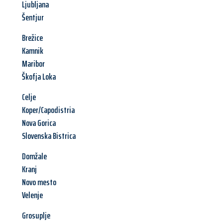
Ljubljana
Šentjur
Brežice
Kamnik
Maribor
Škofja Loka
Celje
Koper/Capodistria
Nova Gorica
Slovenska Bistrica
Domžale
Kranj
Novo mesto
Velenje
Grosuplje