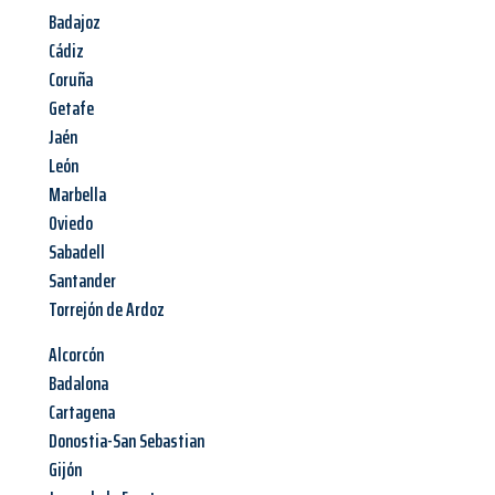
Badajoz
Cádiz
Coruña
Getafe
Jaén
León
Marbella
Oviedo
Sabadell
Santander
Torrejón de Ardoz
Alcorcón
Badalona
Cartagena
Donostia-San Sebastian
Gijón