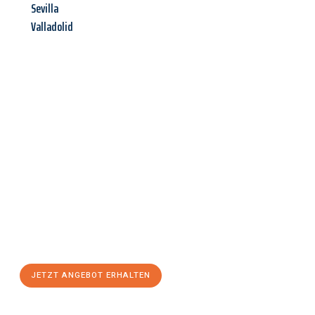
Sevilla
Valladolid
Jetzt anfragen &
Angebot
mit Best-Preis
erhalten!
Schicken Sie uns jetzt Ihre unverbindliche Anfrage und sichern
Sie sich Ihr
individuelles Umzugsangebot für Ihr Anliegen in
Wolfsburg
zum Best-Preis! Nutzen Sie die Gelegenheit für einen
stressfreien Umzug
mit maximalem Komfort:
JETZT ANGEBOT ERHALTEN