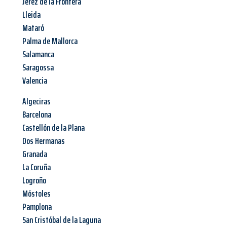
Jerez de la Frontera
Lleida
Mataró
Palma de Mallorca
Salamanca
Saragossa
Valencia
Algeciras
Barcelona
Castellón de la Plana
Dos Hermanas
Granada
La Coruña
Logroño
Móstoles
Pamplona
San Cristóbal de la Laguna