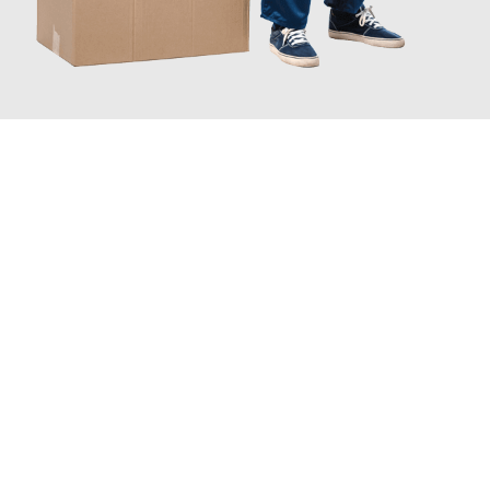
JETZT ANFRAGEN
Erleben Sie mit Umzugsmeister Freytag Wolfsburg, wie
einfach
und stressfrei Ihr Umzug Wolfsburg Almería
sein kann. Unser
Expertenteam steht bereit, um Ihnen einen reibungslosen
Übergang in Ihr neues Zuhause zu garantieren.
Jetzt
unverbindliches Angebot
erhalten &
100€ sparen: