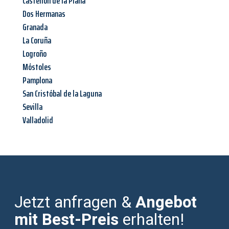
Castellón de la Plana
Dos Hermanas
Granada
La Coruña
Logroño
Móstoles
Pamplona
San Cristóbal de la Laguna
Sevilla
Valladolid
Jetzt anfragen &
Angebot
mit Best-Preis
erhalten!