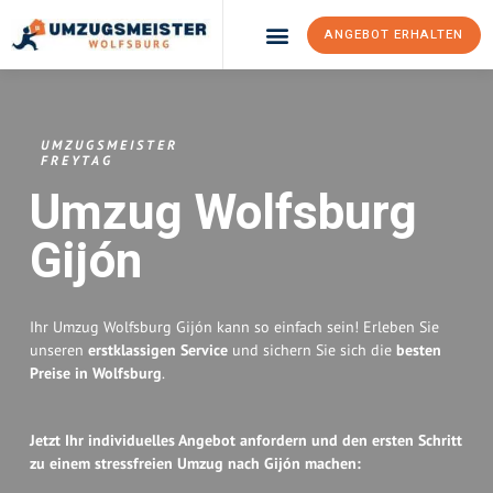
ANGEBOT ERHALTEN
Umzugsunternehmen Wolfsburg
Umzugsservice Wolfsburg
UMZUGSMEISTER
FREYTAG
Umzug Wolfsburg
Gijón
Ihr Umzug Wolfsburg Gijón kann so einfach sein! Erleben Sie
unseren
erstklassigen Service
und sichern Sie sich die
besten
Preise in Wolfsburg
.
Jetzt Ihr individuelles Angebot anfordern und den ersten Schritt
zu einem stressfreien Umzug nach Gijón machen: