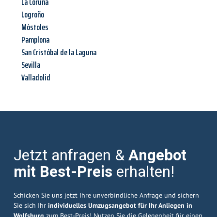
La Coruña
Logroño
Móstoles
Pamplona
San Cristóbal de la Laguna
Sevilla
Valladolid
Jetzt anfragen &
Angebot
mit Best-Preis
erhalten!
Schicken Sie uns jetzt Ihre unverbindliche Anfrage und sichern
Sie sich Ihr
individuelles Umzugsangebot für Ihr Anliegen in
Wolfsburg
zum Best-Preis! Nutzen Sie die Gelegenheit für einen