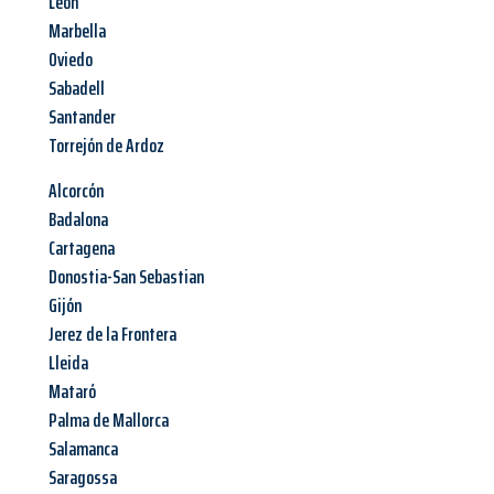
León
Marbella
Oviedo
Sabadell
Santander
Torrejón de Ardoz
Alcorcón
Badalona
Cartagena
Donostia-San Sebastian
Gijón
Jerez de la Frontera
Lleida
Mataró
Palma de Mallorca
Salamanca
Saragossa