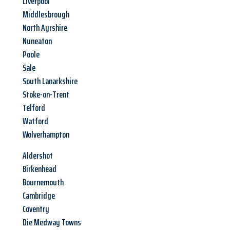
Liverpool
Middlesbrough
North Ayrshire
Nuneaton
Poole
Sale
South Lanarkshire
Stoke-on-Trent
Telford
Watford
Wolverhampton
Aldershot
Birkenhead
Bournemouth
Cambridge
Coventry
Die Medway Towns