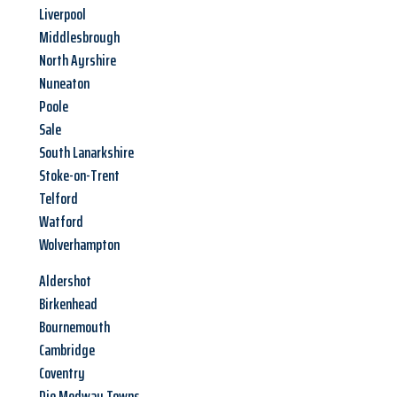
Liverpool
Middlesbrough
North Ayrshire
Nuneaton
Poole
Sale
South Lanarkshire
Stoke-on-Trent
Telford
Watford
Wolverhampton
Aldershot
Birkenhead
Bournemouth
Cambridge
Coventry
Die Medway Towns