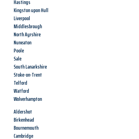
Hastings
Kingston upon Hull
Liverpool
Middlesbrough
North Ayrshire
Nuneaton
Poole
Sale
South Lanarkshire
Stoke-on-Trent
Telford
Watford
Wolverhampton
Aldershot
Birkenhead
Bournemouth
Cambridge